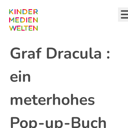
Direkt
zum
Inhalt
Graf Dracula :
ein
meterhohes
Pop-up-Buch