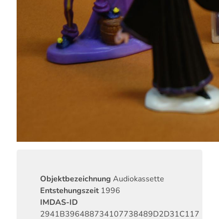
Objektbezeichnung
Audiokassette
Entstehungszeit
1996
IMDAS-ID
2941B396488734107738489D2D31C117