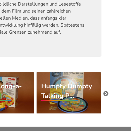
bildliche Darstellungen und Lesestoffe
 dem Film und seinen zahlreichen
ellen Medien, dass anfangs klar
twicklung hinfällig werden. Spätestens
ediale Grenzen zunehmend auf.
long-a-
Humpty Dumpty
Produk
Talking P…
Stéréo