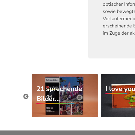
optischer Info
sowie bewegte 
Vorläufermedie
erscheinende 
im Zuge der ak
21 sprechende
I love you
pin hat
Bilder…