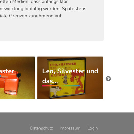
ellen Medien, dass anfangs klar
twicklung hinfällig werden. Spätestens
ediale Grenzen zunehmend auf.
ster
Leo, Silvester und
Der Wo
das…
sieben
Datenschutz
Impressum
Login