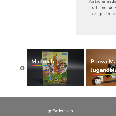
Vorläufermedie
erscheinende 
im Zuge der ak
Malbuch
Pouva Ma
Jugendbi
er
gefördert von