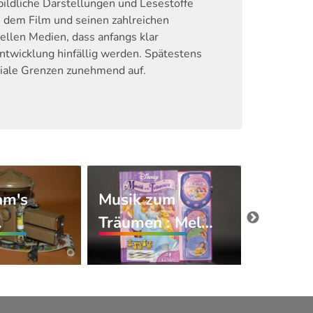
bildliche Darstellungen und Lesestoffe
 dem Film und seinen zahlreichen
ellen Medien, dass anfangs klar
twicklung hinfällig werden. Spätestens
ediale Grenzen zunehmend auf.
am's
Musik zum
Captain
…
Träumen : Mel…