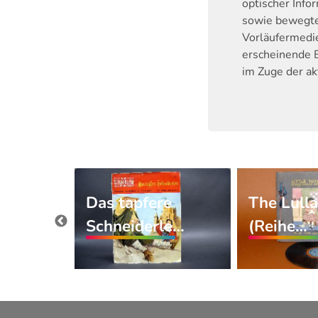
optischer Info
sowie bewegte 
Vorläufermedie
erscheinende 
im Zuge der ak
Das tapfere
The Lull
e Book
Schneiderle…
(Reihe…